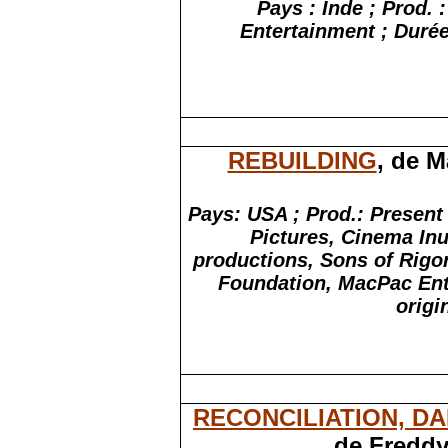
Pays : Inde ; Prod.
Entertainment ;
Durée
REBUILDING
, de M
Pays:
USA ;
Prod.: Present
Pictures, Cinema Inut
productions, Sons of Rigo
Foundation, MacPac En
origi
RECONCILIATION, D
de Freddy