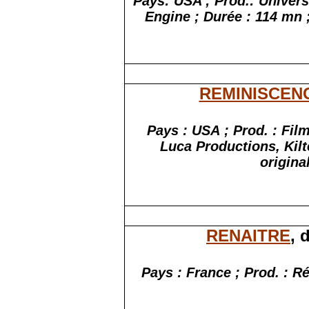
Pays:
USA ; Prod
.:
Universa
Engine ; Durée : 114 mn ;
REMINISCEN
Pays : USA ; Prod. : Fil
Luca Productions, Kilte
origina
RENAITRE
, 
Pays : France ; Prod. : R