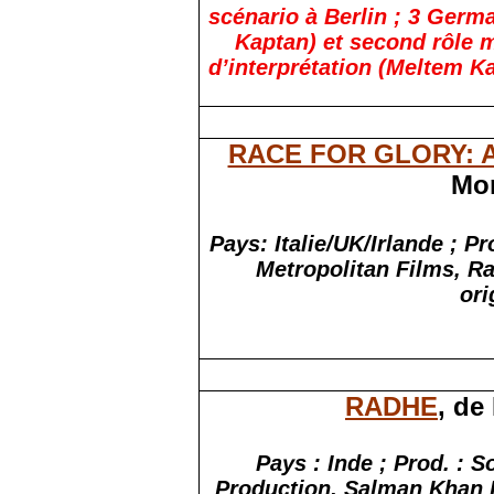
scénario à Berlin ; 3 Germa
Kaptan) et second rôle m
d’interprétation (Meltem K
RACE FOR GLORY: A
Mor
Pays:
Italie/UK/Irlande ; 
Metropolitan Films, Ra
ori
RADHE
, de
Pays : Inde ; Prod. : S
Production, Salman Khan F