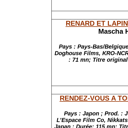
RENARD ET LAPIN
Mascha H
Pays :
Pays-Bas/Belgique
Doghouse Films, KRO-NCR
:
71 mn; Titre origina
RENDEZ-VOUS A T
Pays :
Japon ;
Prod. :
J
L’Espace Film Co, Nikkats
Japan ;
Durée: 115 mn; Titr