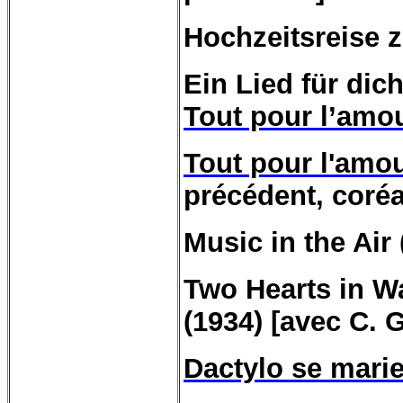
Hochzeitsreise zu
Ein
Lied
für
dic
Tout pour l’amo
Tout pour l'amo
précédent, coréa
Music in the Air 
Two
Hearts in Wa
(1934) [avec C.
G
Dactylo se mari