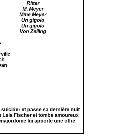
Ritter
M. Meyer
Mme Meyer
Un gigolo
Un gigolo
Von Zelling
s
e
ville
ch
van
suicider et passe sa dernière nuit
te Lela Fischer et tombe amoureux
 majordome lui apporte une offre