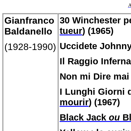
A
Gianfranco
30 Winchester pe
tueur
) (1965)
Baldanello
Uccidete Johnny
(1928-1990)
Il Raggio Inferna
Non mi Dire mai
I Lunghi Giorni d
mourir
) (1967)
Black Jack
ou
B